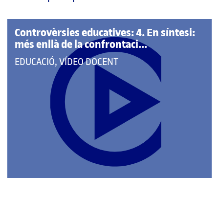
pàgina
principal
Controvèrsies educatives: 4. En síntesi:
més enllà de la confrontaci...
QUE
EDUCACIÓ, VÍDEO DOCENT
PERTANY
A
LES
CATEGORIES: