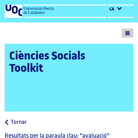
Universitat Oberta
CA
de Catalunya
Toogl
menu
Ciències Socials
Toolkit
a
Tornar
la
Resultats per la paraula clau:
"avaluació"