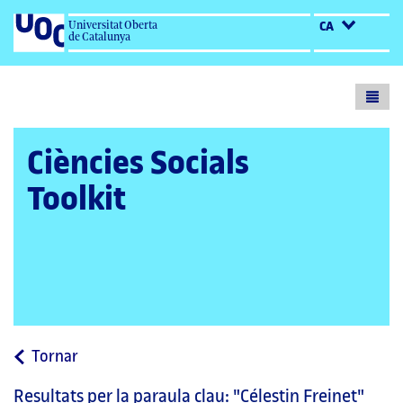
Universitat Oberta
CA
de Catalunya
Toogl
menu
Ciències Socials
Toolkit
a
Tornar
la
Resultats per la paraula clau:
"Célestin Freinet"