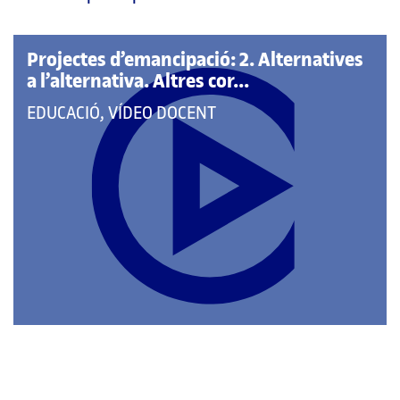
pàgina
principal
Projectes d’emancipació: 2. Alternatives
a l’alternativa. Altres cor...
QUE
EDUCACIÓ, VÍDEO DOCENT
PERTANY
A
LES
CATEGORIES: