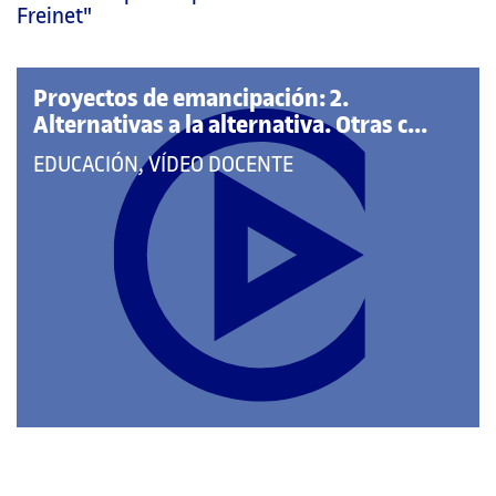
página
Freinet"
principal
Proyectos de emancipación: 2.
Alternativas a la alternativa. Otras c...
QUE
EDUCACIÓN, VÍDEO DOCENTE
PERTENECE
A
LAS
CATEGORÍAS: