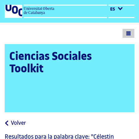
Universitat Oberta
ES
de Catalunya
Toogl
menu
Ciencias Sociales
Toolkit
a
Volver
la
Resultados para la palabra clave:
"Célestin