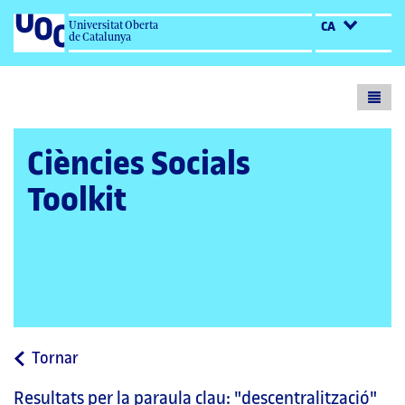
Universitat Oberta
CA
de Catalunya
Toogl
menu
Ciències Socials
Toolkit
a
Tornar
la
Resultats per la paraula clau:
"descentralització"