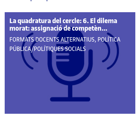
pàgina
principal
La quadratura del cercle: 6. El dilema
morat: assignació de competèn...
QUE
FORMATS DOCENTS ALTERNATIUS, POLÍTICA
PERTANY
PÚBLICA/POLÍTIQUES SOCIALS
A
LES
CATEGORIES: