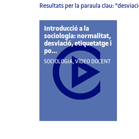
Resultats per la paraula clau:
"desviaci
pàgina
principal
Introducció a la
sociologia: normalitat,
desviació, etiquetatge i
po...
QUE
SOCIOLOGIA, VÍDEO DOCENT
PERTANY
A
LES
CATEGORIES: