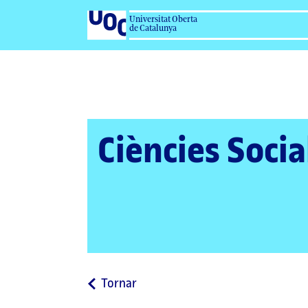
Universitat Oberta
de Catalunya
Ciències Socia
a
Tornar
la