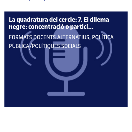
pàgina
principal
La quadratura del cercle: 7. El dilema
negre: concentració o partici...
QUE
FORMATS DOCENTS ALTERNATIUS, POLÍTICA
PERTANY
PÚBLICA/POLÍTIQUES SOCIALS
A
LES
CATEGORIES: