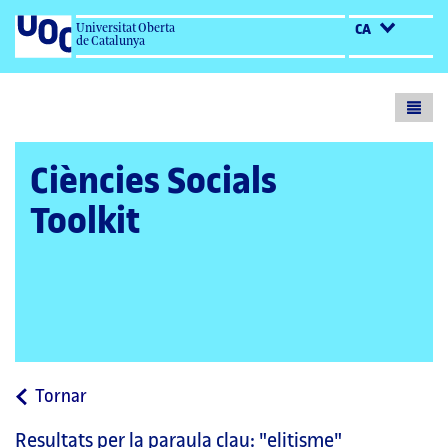
Universitat Oberta
CA
de Catalunya
Toogl
menu
Ciències Socials
Toolkit
a
Tornar
la
Resultats per la paraula clau:
"elitisme"