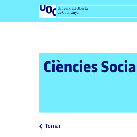
Universitat Oberta
de Catalunya
Ciències Socia
a
Tornar
la