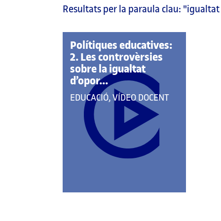
Resultats per la paraula clau:
"igualtat
pàgina
principal
Polítiques educatives:
2. Les controvèrsies
sobre la igualtat
d’opor...
QUE
EDUCACIÓ, VÍDEO DOCENT
PERTANY
A
LES
CATEGORIES: