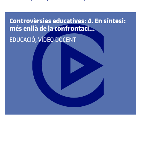
pàgina
principal
Controvèrsies educatives: 4. En síntesi:
més enllà de la confrontaci...
QUE
EDUCACIÓ, VÍDEO DOCENT
PERTANY
A
LES
CATEGORIES: