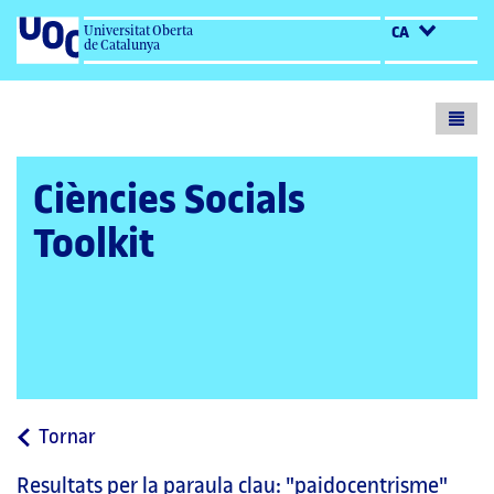
Universitat Oberta
CA
de Catalunya
Toogl
menu
Ciències Socials
Toolkit
a
Tornar
la
Resultats per la paraula clau:
"paidocentrisme"