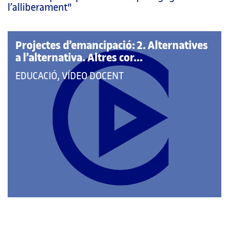
pàgina
l’alliberament"
principal
Projectes d’emancipació: 2. Alternatives
a l’alternativa. Altres cor...
QUE
EDUCACIÓ, VÍDEO DOCENT
PERTANY
A
LES
CATEGORIES: