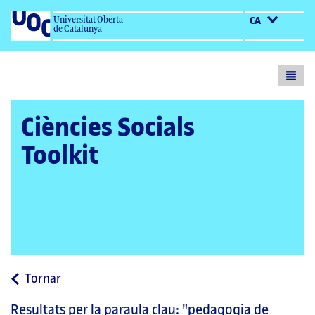
Universitat Oberta
CA
de Catalunya
Toogl
menu
Ciències Socials
Toolkit
a
Tornar
la
Resultats per la paraula clau:
"pedagogia de