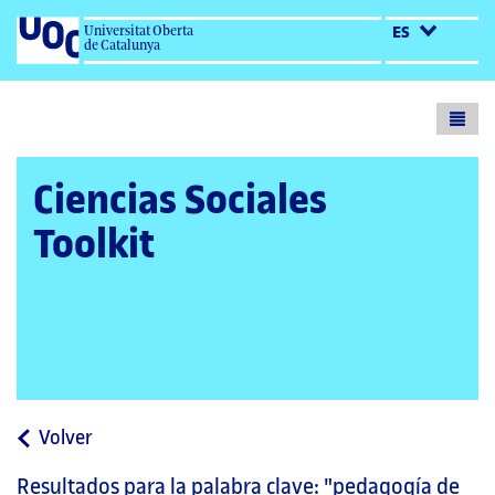
Universitat Oberta
ES
de Catalunya
Toogl
menu
Ciencias Sociales
Toolkit
a
Volver
la
Resultados para la palabra clave:
"pedagogía de