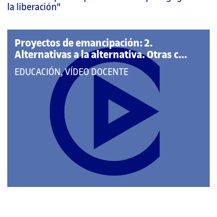
página
la liberación"
principal
Proyectos de emancipación: 2.
Alternativas a la alternativa. Otras c...
QUE
EDUCACIÓN, VÍDEO DOCENTE
PERTENECE
A
LAS
CATEGORÍAS: