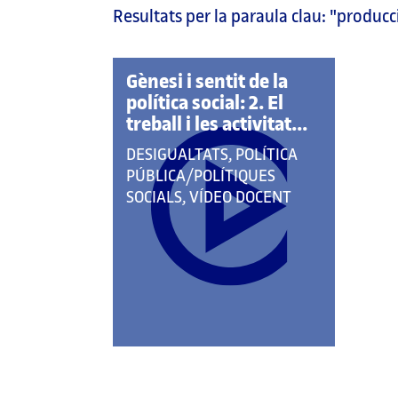
Resultats per la paraula clau:
"producc
pàgina
principal
Gènesi i sentit de la
política social: 2. El
treball i les activitat...
QUE
DESIGUALTATS, POLÍTICA
PERTANY
PÚBLICA/POLÍTIQUES
A
SOCIALS, VÍDEO DOCENT
LES
CATEGORIES: