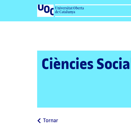
Universitat Oberta
de Catalunya
Ciències Socia
a
Tornar
la