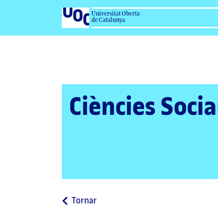
Universitat Oberta
de Catalunya
Ciències Socia
a
Tornar
la