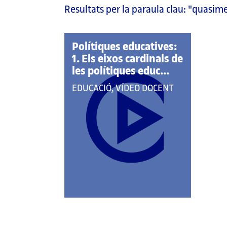
Resultats per la paraula clau:
"quasime
pàgina
principal
Polítiques educatives:
1. Els eixos cardinals de
les polítiques educ...
QUE
EDUCACIÓ, VÍDEO DOCENT
PERTANY
A
LES
CATEGORIES: