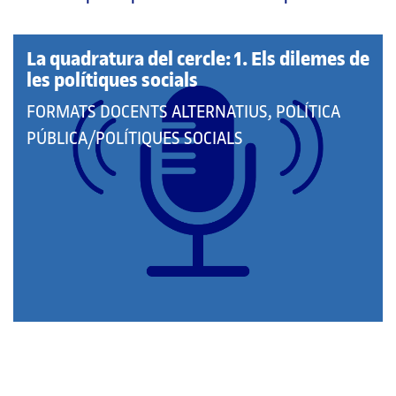
pàgina
principal
La quadratura del cercle: 1. Els dilemes de
les polítiques socials
QUE
FORMATS DOCENTS ALTERNATIUS, POLÍTICA
PERTANY
PÚBLICA/POLÍTIQUES SOCIALS
A
LES
CATEGORIES: