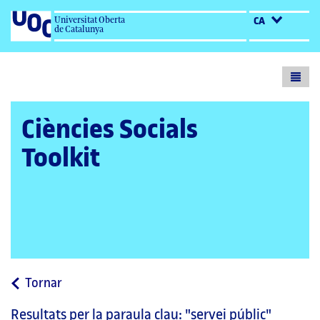
Universitat Oberta
CA
de Catalunya
Toogl
menu
Ciències Socials
Toolkit
a
Tornar
la
Resultats per la paraula clau:
"servei públic"