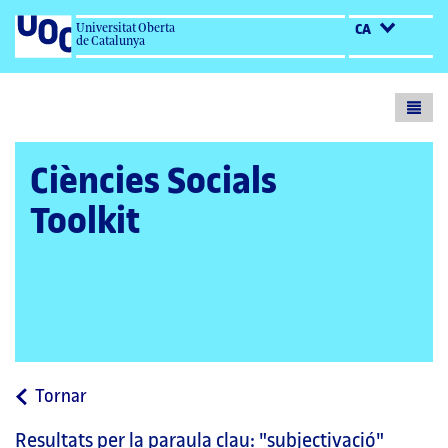
Universitat Oberta
CA
de Catalunya
Toogl
menu
Ciències Socials
Toolkit
a
Tornar
la
Resultats per la paraula clau:
"subjectivació"