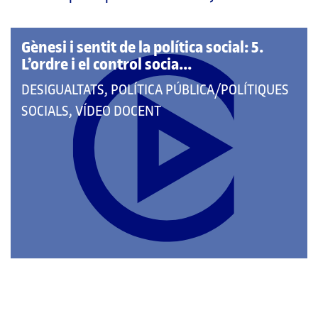
pàgina
principal
Gènesi i sentit de la política social: 5.
L’ordre i el control socia...
QUE
DESIGUALTATS, POLÍTICA PÚBLICA/POLÍTIQUES
PERTANY
SOCIALS, VÍDEO DOCENT
A
LES
CATEGORIES: