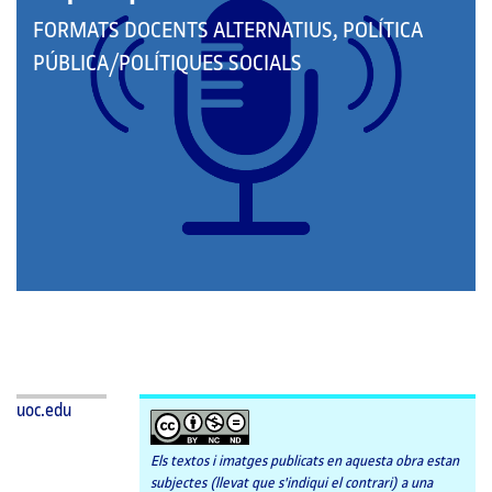
QUE
FORMATS DOCENTS ALTERNATIUS, POLÍTICA
PERTANY
PÚBLICA/POLÍTIQUES SOCIALS
A
LES
CATEGORIES:
uoc.edu
Els textos i imatges publicats en aquesta obra estan
subjectes (llevat que s'indiqui el contrari) a una