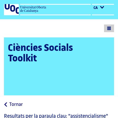
Universitat Oberta
CA
de Catalunya
Toogl
menu
Ciències Socials
Toolkit
a
Tornar
la
Resultats per la paraula clau:
"assistencialisme"