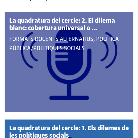
pàgina
principal
La quadratura del cercle: 2. El dilema
blanc: cobertura universal o ...
QUE
FORMATS DOCENTS ALTERNATIUS, POLÍTICA
PERTANY
PÚBLICA/POLÍTIQUES SOCIALS
A
LES
CATEGORIES:
La quadratura del cercle: 1. Els dilemes de
les polítiques socials