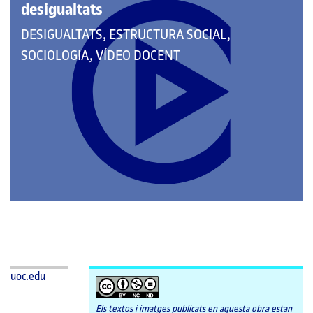
desigualtats
QUE
DESIGUALTATS, ESTRUCTURA SOCIAL,
PERTANY
SOCIOLOGIA, VÍDEO DOCENT
A
LES
CATEGORIES:
uoc.edu
Els textos i imatges publicats en aquesta obra estan