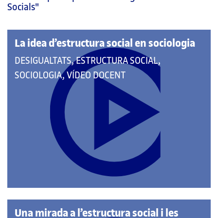
pàgina
Socials"
principal
La idea d’estructura social en sociologia
QUE
DESIGUALTATS, ESTRUCTURA SOCIAL,
PERTANY
SOCIOLOGIA, VÍDEO DOCENT
A
LES
CATEGORIES:
Una mirada a l’estructura social i les