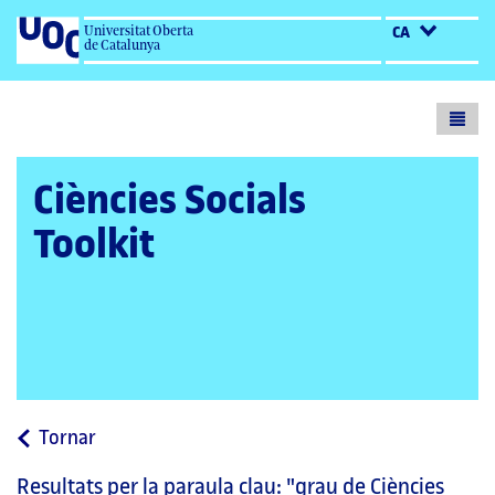
Universitat Oberta
CA
de Catalunya
Toogl
menu
Ciències Socials
Toolkit
a
Tornar
la
Resultats per la paraula clau:
"grau de Ciències