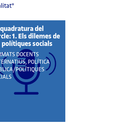
litat"
 quadratura del
rcle: 1. Els dilemes de
s polítiques socials
E
RMATS DOCENTS
RTANY
TERNATIUS, POLÍTICA
BLICA/POLÍTIQUES
S
CIALS
EGORIES: