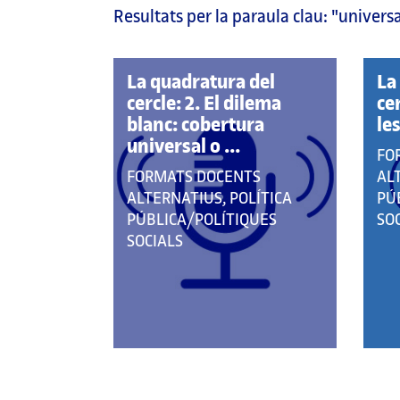
Resultats per la paraula clau:
"universa
pàgina
principal
La quadratura del
La
cercle: 2. El dilema
ce
blanc: cobertura
le
universal o ...
QU
FO
QUE
PE
FORMATS DOCENTS
AL
PERTANY
A
ALTERNATIUS, POLÍTICA
PÚ
A
LE
PÚBLICA/POLÍTIQUES
SO
LES
CAT
SOCIALS
CATEGORIES: