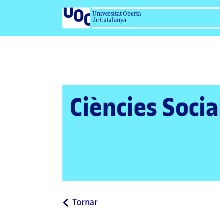
Universitat Oberta
de Catalunya
Ciències Socia
a
Tornar
la